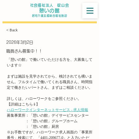
​社会福祉法人 碇山会
​憩いの館
​居宅介護支援総合福祉施設
< Back
2026年3月2日
職員さん募集中！！
「憩いの館」で働いていただける方を、大募集して
います☆
まずは施設を見学されてから、検討されても構いま
せん。フルタイムで働いてくれる職員さん、時間指
定で働きたいパートさん、まずはご相談ください。
詳しくは、ハローワークをご参照ください。
【詳細はこちら⇓】
ハローワークインターネットサービス - 求人情報
募集事業所：「憩いの館」デイサービスセンター
　　　　　：「憩いの館」グループホーム
　　　　　：「憩いの館」厨房
※お手数ですが、ハローワーク求人画面の「事業所
番号」検索にて、「4401-209677-0」と入力いただ