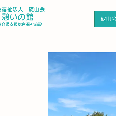
社会福祉法人 碇山会
​憩いの館
碇山
居宅介護支援総合福祉施設