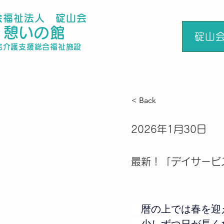
社会福祉法人 碇山会
​憩いの館
碇山
居宅介護支援総合福祉施設
< Back
2026年1月30日
最新！「デイサービ
暦の上では春を迎